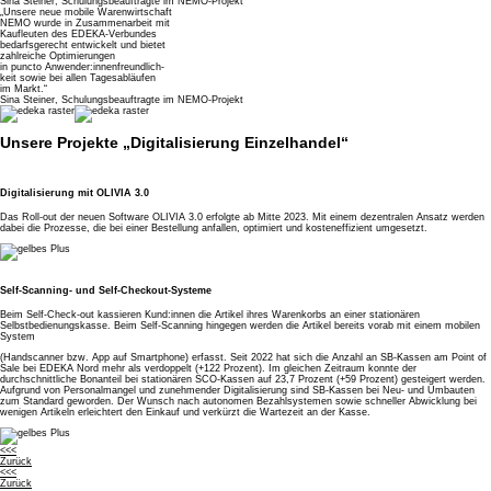
Sina Steiner, Schulungsbeauftragte im NEMO-Projekt
„Unsere neue mobile Warenwirtschaft
NEMO wurde in Zusammenarbeit mit
Kaufleuten des EDEKA-Verbundes
bedarfsgerecht entwickelt und bietet
zahlreiche Optimierungen
in puncto Anwender:innenfreundlich-
keit sowie bei allen Tagesabläufen
im Markt.“
Sina Steiner, Schulungsbeauftragte im NEMO-Projekt
Unsere Projekte „Digitalisierung Einzelhandel“
Digitalisierung mit OLIVIA 3.0
Das Roll-out der neuen Software OLIVIA 3.0 erfolgte ab Mitte 2023. Mit einem dezentralen Ansatz werden
dabei die Prozesse, die bei einer Bestellung anfallen, optimiert und kosteneffizient umgesetzt.
Self-Scanning- und Self-Checkout-Systeme
Beim Self-Check-out kassieren Kund:innen die Artikel ihres Warenkorbs an einer stationären
Selbstbedienungskasse. Beim Self-Scanning hingegen werden die Artikel bereits vorab mit einem mobilen
System
(Handscanner bzw. App auf Smartphone) erfasst. Seit 2022 hat sich die Anzahl an SB-Kassen am Point of
Sale bei EDEKA Nord mehr als verdoppelt (+122 Prozent). Im gleichen Zeitraum konnte der
durchschnittliche Bonanteil bei stationären SCO-Kassen auf 23,7 Prozent (+59 Prozent) gesteigert werden.
Aufgrund von Personalmangel und zunehmender Digitalisierung sind SB-Kassen bei Neu- und Umbauten
zum Standard geworden. Der Wunsch nach autonomen Bezahlsystemen sowie schneller Abwicklung bei
wenigen Artikeln erleichtert den Einkauf und verkürzt die Wartezeit an der Kasse.
<<<
Zurück
<<<
Zurück