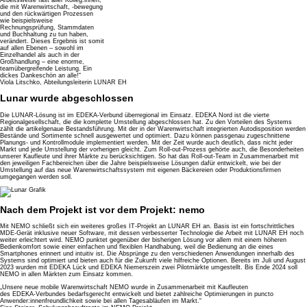
Arbeitsweise fast aller Kolleg:innen,
die mit Warenwirtschaft, -bewegung
und den rückwärtigen Prozessen
wie beispielsweise
Rechnungsprüfung, Stammdaten
und Buchhaltung zu tun haben,
verändert. Dieses Ergebnis ist somit
auf allen Ebenen – sowohl im
Einzelhandel als auch in der
Großhandlung – eine enorme,
teamübergreifende Leistung. Ein
dickes Dankeschön an alle!“
Viola Litschko, Abteilungsleiterin LUNAR EH
Lunar wurde abgeschlossen
Die LUNAR-Lösung ist im EDEKA-Verbund überregional im Einsatz. EDEKA Nord ist die vierte
Regionalgesellschaft, die die komplette Umstellung abgeschlossen hat. Zu den Vorteilen des Systems
zählt die artikelgenaue Bestandsführung. Mit der in der Warenwirtschaft integrierten Autodisposition werden
Bestände und Sortimente schnell ausgewertet und optimiert. Dazu können passgenau zugeschnittene
Planungs- und Kontrollmodule implementiert werden. Mit der Zeit wurde auch deutlich, dass nicht jeder
Markt und jede Umstellung der vorherigen gleicht. Zum Roll-out-Prozess gehörte auch, die Besonderheiten
unserer Kaufleute und ihrer Märkte zu berücksichtigen. So hat das Roll-out-Team in Zusammenarbeit mit
den jeweiligen Fachbereichen über die Jahre beispielsweise Lösungen dafür entwickelt, wie bei der
Umstellung auf das neue Warenwirtschaftssystem mit eigenen Bäckereien oder Produktionsfirmen
umgegangen werden soll.
Nach dem Projekt ist vor dem Projekt: nemo
Mit NEMO schließt sich ein weiteres großes IT-Projekt an LUNAR EH an. Basis ist ein fortschrittliches
MDE-Gerät inklusive neuer Software, mit dessen verbesserter Technologie die Arbeit mit LUNAR EH noch
weiter erleichtert wird. NEMO punktet gegenüber der bisherigen Lösung vor allem mit einem höheren
Bedienkomfort sowie einer einfachen und flexiblen Handhabung, weil die Bedienung an die eines
Smartphones erinnert und intuitiv ist. Die Absprünge zu den verschiedenen Anwendungen innerhalb des
Systems sind optimiert und bieten auch für die Zukunft viele hilfreiche Optionen. Bereits im Juli und August
2023 wurden mit EDEKA Lück und EDEKA Niemerszein zwei Pilotmärkte umgestellt. Bis Ende 2024 soll
NEMO in allen Märkten zum Einsatz kommen.
„Unsere neue mobile Warenwirtschaft NEMO wurde in Zusammenarbeit mit Kaufleuten
des EDEKA-Verbundes bedarfsgerecht entwickelt und bietet zahlreiche Optimierungen in puncto
Anwender:innenfreundlichkeit sowie bei allen Tagesabläufen im Markt.“