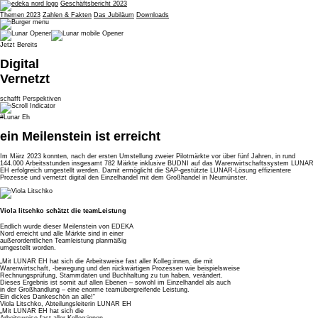
Geschäftsbericht 2023
Themen 2023
Zahlen & Fakten
Das Jubiläum
Downloads
Jetzt Bereits
Digital
Vernetzt
schafft Perspektiven
#Lunar Eh
ein Meilenstein ist erreicht
Im März 2023 konnten, nach der ersten Umstellung zweier Pilotmärkte vor über fünf Jahren, in rund
144.000 Arbeitsstunden insgesamt 782 Märkte inklusive BUDNI auf das Warenwirtschaftssystem LUNAR
EH erfolgreich umgestellt werden. Damit ermöglicht die SAP-gestützte LUNAR-Lösung effizientere
Prozesse und vernetzt digital den Einzelhandel mit dem Großhandel in Neumünster.
Viola litschko schätzt die teamLeistung
Endlich wurde dieser Meilenstein von EDEKA
Nord erreicht und alle Märkte sind in einer
außerordentlichen Teamleistung planmäßig
umgestellt worden.
„Mit LUNAR EH hat sich die Arbeitsweise fast aller Kolleg:innen, die mit
Warenwirtschaft, -bewegung und den rückwärtigen Prozessen wie beispielsweise
Rechnungsprüfung, Stammdaten und Buchhaltung zu tun haben, verändert.
Dieses Ergebnis ist somit auf allen Ebenen – sowohl im Einzelhandel als auch
in der Großhandlung – eine enorme teamübergreifende Leistung.
Ein dickes Dankeschön an alle!“
Viola Litschko, Abteilungsleiterin LUNAR EH
„Mit LUNAR EH hat sich die